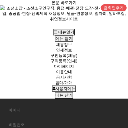
본문 바로가기
홈화면추가
메뉴열기
메뉴
닫기
채용정보
인재정보
구인등록(채용)
구직등록(인재)
마이페이지
이용안내
공지사항
임대/매매
사용자메뉴
메뉴
닫기
회
원
로
그